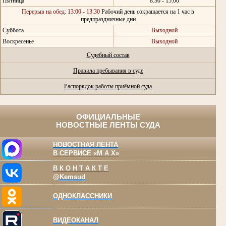
Пятница
8:30 - 15:00
Перерыв на обед: 13:00 - 13:30
Рабочий день сокращается на 1 час в
предпраздничные дни
Суббота
Выходной
Воскресенье
Выходной
Судебный состав
Правила пребывания в суде
Распорядок работы приёмной суда
ОФИЦИАЛЬНЫЕ
НОВОСТНЫЕ ЛЕНТЫ СУДА
НОВОСТНАЯ ЛЕНТА
В СЕРВИСЕ «M A X»
В К О Н Т А К Т Е
@Kemsud
ОДНОКЛАССНИКИ
ВИДЕОКАНАЛ