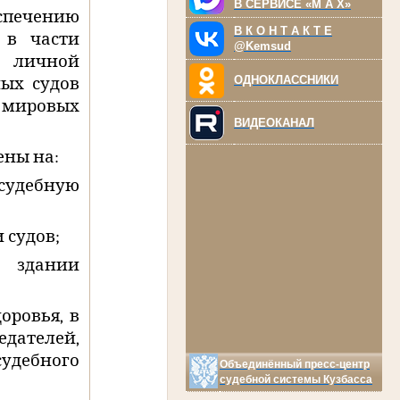
В СЕРВИСЕ «M A X»
спечению
В К О Н Т А К Т Е
 в части
@Kemsud
 личной
ОДНОКЛАССНИКИ
ных судов
 мировых
ВИДЕОКАНАЛ
ены на:
 судебную
 судов;
 здании
оровья, в
дателей,
удебного
Объединённый пресс-центр
судебной системы Кузбасса