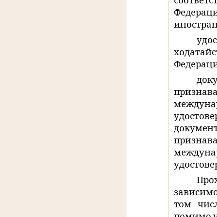
соотве
Федерац
иностран
удо
ходатайс
Федераци
док
признав
междун
удостов
докуме
признав
междун
удостове
Про
зависимо
том чис
помимо у