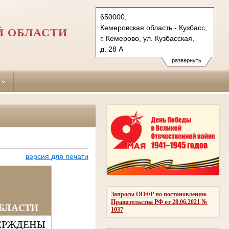
650000,
Кемеровская область - Кузбасс,
Й ОБЛАСТИ
г. Кемерово, ул. Кузбасская,
д. 28 А
Тел.: (3842) 75-61-43
развернуть
kemerovsky.kmr@sudrf.ru
версия для печати
Запросы ОПФР по постановлению
Правительства РФ от 28.06.2021 №
БЛАСТИ
1037
ЕРЖДЕНЫ