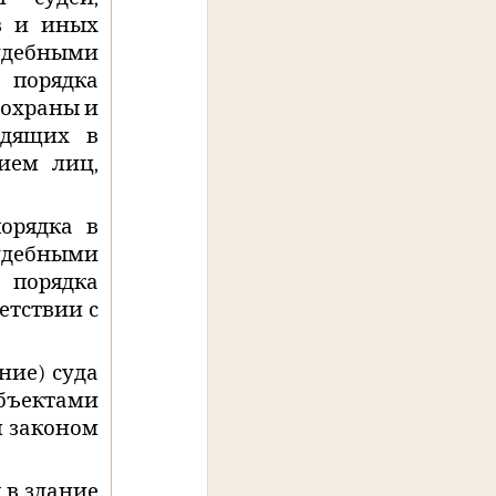
в и иных
удебными
порядка
 охраны и
одящих в
ием лиц,
орядка в
дебными
порядка
етствии с
ние) суда
ъектами
м законом
 в здание