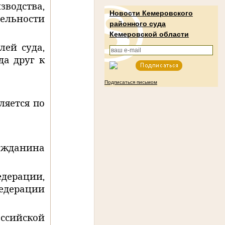
водства,
Новости Кемеровского
ельности
районного суда
Кемеровской области
лей суда,
да друг к
Подписаться письмом
ляется по
жданина
ерации,
едерации
сийской