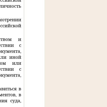
сийской
личность
мотрении
оссийской
ством и
тствии с
умента,
или иной
ном или
тствии с
умента,
авиться в
ментов, в
ия суда,