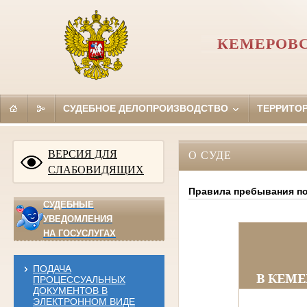
КЕМЕРОВС
СУДЕБНОЕ ДЕЛОПРОИЗВОДСТВО
ТЕРРИТО
ВЕРСИЯ ДЛЯ
О СУДЕ
СЛАБОВИДЯЩИХ
Правила пребывания по
СУДЕБНЫЕ
УВЕДОМЛЕНИЯ
НА ГОСУСЛУГАХ
ПОДАЧА
В КЕМ
ПРОЦЕССУАЛЬНЫХ
ДОКУМЕНТОВ В
ЭЛЕКТРОННОМ ВИДЕ