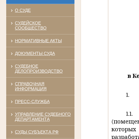
О СУДЕ
СУДЕЙСКОЕ
СООБЩЕСТВО
НОРМАТИВНЫЕ АКТЫ
ДОКУМЕНТЫ СУДА
СУДЕБНОЕ
ДЕЛОПРОИЗВОДСТВО
в К
СПРАВОЧНАЯ
ИНФОРМАЦИЯ
1.
ПРЕСС-СЛУЖБА
1.1.
УПРАВЛЕНИЕ СУДЕБНОГО
ДЕПАРТАМЕНТА
(помеще
которых 
СУДЫ СУБЪЕКТА РФ
разрабо