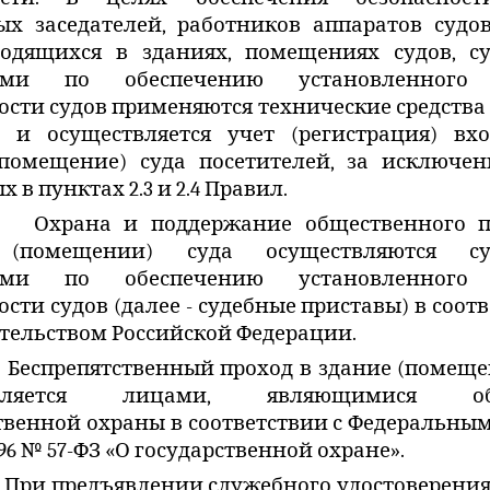
ых заседателей, работников аппаратов судо
ходящихся в зданиях, помещениях судов, с
вами по обеспечению установленного 
ости судов применяются технические средства
а и осуществляется учет (регистрация) вх
(помещение) суда посетителей, за исключен
 в пунктах 2.3 и 2.4 Правил.
Охрана и поддержание общественного п
 (помещении) суда осуществляются су
вами по обеспечению установленного 
ости судов (далее - судебные приставы) в соотв
тельством Российской Федерации.
Беспрепятственный проход в здание (помеще
твляется лицами, являющимися об
твенной охраны в соответствии с Федеральны
1996 № 57-ФЗ «О государственной охране».
При предъявлении служебного удостоверения