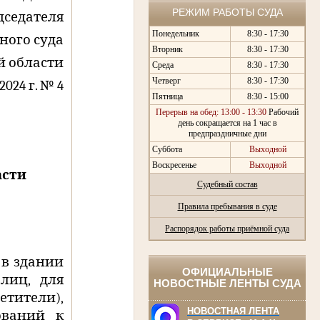
РЕЖИМ РАБОТЫ СУДА
дседателя
Понедельник
8:30 - 17:30
ного суда
Вторник
8:30 - 17:30
й области
Среда
8:30 - 17:30
Четверг
8:30 - 17:30
2024 г. № 4
Пятница
8:30 - 15:00
Перерыв на обед: 13:00 - 13:30
Рабочий
день сокращается на 1 час в
предпраздничные дни
Суббота
Выходной
Воскресенье
Выходной
асти
Судебный состав
Правила пребывания в суде
Распорядок работы приёмной суда
 в здании
ОФИЦИАЛЬНЫЕ
лиц, для
НОВОСТНЫЕ ЛЕНТЫ СУДА
етители),
НОВОСТНАЯ ЛЕНТА
ований к