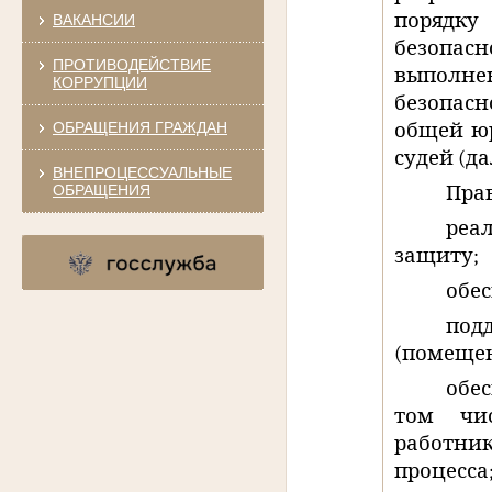
порядку
ВАКАНСИИ
безопас
ПРОТИВОДЕЙСТВИЕ
выполн
КОРРУПЦИИ
безопасн
ОБРАЩЕНИЯ ГРАЖДАН
общей ю
судей (да
ВНЕПРОЦЕССУАЛЬНЫЕ
ОБРАЩЕНИЯ
Пра
реа
защиту;
обес
под
(помещен
обе
том чис
работни
процесса