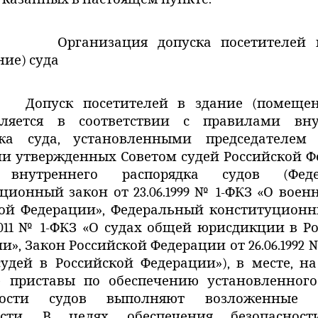
Организация допуска посетителей 
ие) суда
Допуск посетителей в здание (помещен
вляется в соответствии с правилами вну
дка суда, установленными председателем
и утвержденных Советом судей Российской 
 внутреннего распорядка судов (Феде
ционный закон от 23.06.1999 № 1-ФКЗ «О воен
кой Федерации», Федеральный конституционн
.2011 № 1-ФКЗ «О судах общей юрисдикции в Р
», Закон Российской Федерации от 26.06.1992 №
судей в Российской Федерации»), в месте, н
е приставы по обеспечению установленного
ьности судов выполняют возложенные
ости. В целях обеспечения безопасност