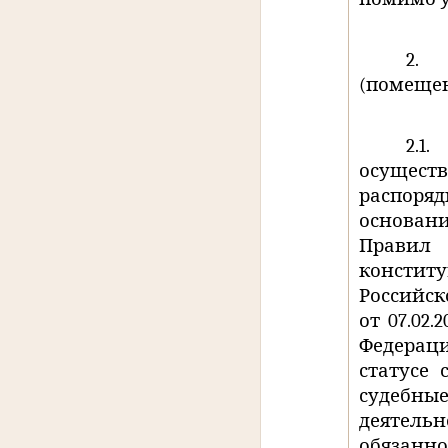
2.
(помещен
2.1.
осущест
распоря
основани
Правил
конститу
Российс
от 07.02
Федерации
статусе 
судебны
деятел
обязанн