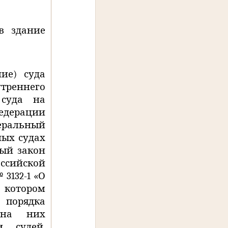
в здание
ие) суда
треннего
 суда на
Федерации
ральный
ных судах
ый закон
оссийской
 3132-1 «О
а котором
 порядка
 на них
и судей,