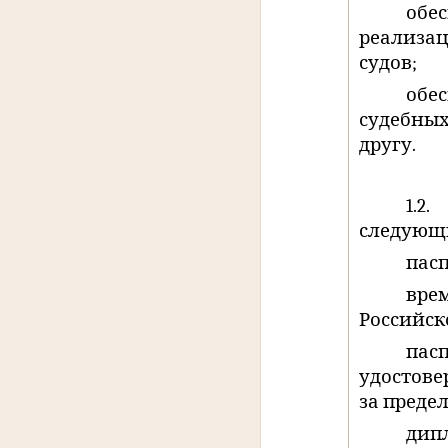
обе
реализа
судов;
обе
судебных
другу.
1.2.
следующ
пас
вре
Российск
па
удостов
за преде
дип