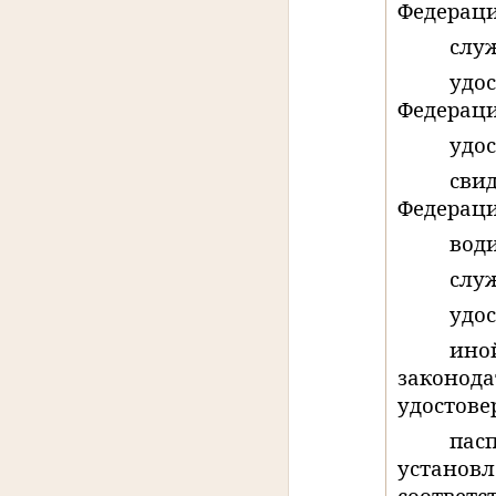
Федераци
слу
удо
Федераци
удо
сви
Федерации
води
слу
удос
ино
законод
удостове
пас
установ