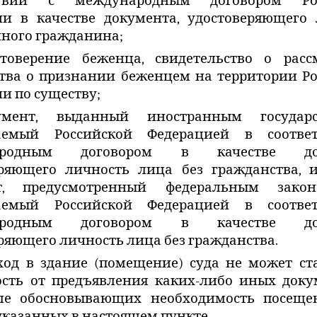
тствии с международным договором Рос
ии в качестве документа, удостоверяющего 
ного гражданина;
стоверение беженца, свидетельство о расс
тва о признании беженцем на территории Р
и по существу;
умент, выданный иностранным государ
аемый Российской Федерацией в соотве
ародным договором в качестве док
еряющего личность лица без гражданства, 
нт, предусмотренный федеральным зако
аемый Российской Федерацией в соотве
ародным договором в качестве док
ряющего личность лица без гражданства.
ход в здание (помещение) суда не может ст
сть от предъявления каких-либо иных доку
ле обосновывающих необходимость посещен
казанных в настоящем пункте.