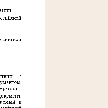
ации;
ссийской
ссийской
ствии с
ументом,
дерации;
окумент,
ваемый в