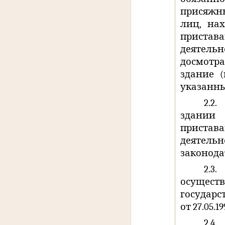
присяжн
лиц, на
приста
деятельн
досмотр
здание 
указанных
2.2.
здании
приста
деятельн
законода
2.3.
осущес
государс
от 27.05.
2.4.