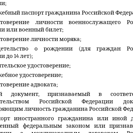
и;
жебный паспорт гражданина Российской Федер
стоверение личности военнослужащего Ро
и или военный билет;
стоверение личности моряка;
детельство о рождении (для граждан Ро
 до 14 лет);
тельское удостоверение;
жебное удостоверение;
товерение адвоката;
й документ, признаваемый в соответ
ательством Российской Федерации док
ряющим личность гражданина Российской Фе
порт иностранного гражданина или иной д
ленный федеральным законом или призна